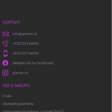
á
p
a
t
í
KONTAKT
info
@
gravon.cz
+420703144606
+420703144606
Sledujte nás na Facebooku
gravon.cz
VŠE O NÁKUPU
O nás
Obchodní podmínky
Odstoupení od smlouvy ( vrácení zboží )