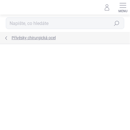
Přejít
na
obsah
Hledat
Přívěsky chirurgická ocel