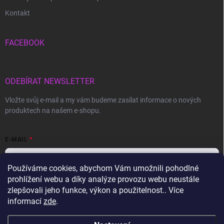
Kontakt
FACEBOOK
ODEBÍRAT NEWSLETTER
Vložte svůj e-mail a my vám budeme zasílat informace o nových
produktech na našem e-shopu.
E-MAIL
Používáme cookies, abychom Vám umožnili pohodlné
prohlížení webu a díky analýze provozu webu neustále
Vložením e-mailu souhlasíte s
podmínkami ochrany osobních údajů
zlepšovali jeho funkce, výkon a použitelnost.. Více
informací
zde
.
Přihlásit se