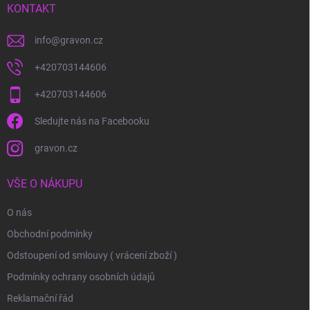
í
KONTAKT
info
@
gravon.cz
+420703144606
+420703144606
Sledujte nás na Facebooku
gravon.cz
VŠE O NÁKUPU
O nás
Obchodní podmínky
Odstoupení od smlouvy ( vrácení zboží )
Podmínky ochrany osobních údajů
Reklamační řád