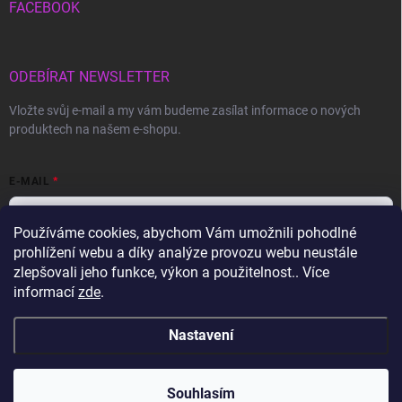
FACEBOOK
ODEBÍRAT NEWSLETTER
Vložte svůj e-mail a my vám budeme zasílat informace o nových
produktech na našem e-shopu.
E-MAIL
Používáme cookies, abychom Vám umožnili pohodlné
prohlížení webu a díky analýze provozu webu neustále
Vložením e-mailu souhlasíte s
podmínkami ochrany osobních údajů
zlepšovali jeho funkce, výkon a použitelnost.. Více
informací
zde
.
Přihlásit se
Nastavení
Copyright 2026
Gravon.cz
. Všechna práva vyhrazena.
Souhlasím