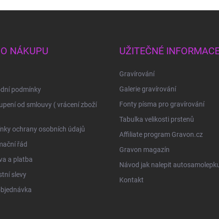
 O NÁKUPU
UŽITEČNÉ INFORMAC
Gravírování
Galerie gravírování
dní podmínky
Fonty písma pro gravírování
pení od smlouvy ( vrácení zboží
Tabulka velikosti prstenů
nky ochrany osobních údajů
Affiliate program Gravon.cz
mační řád
Gravon magazín
a a platba
Návod jak nalepit autosamolepk
tní slevy
Kontakt
objednávka