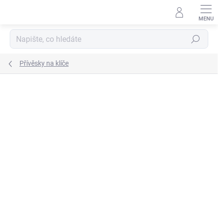
Přejít
na
obsah
Hledat
Přívěsky na klíče