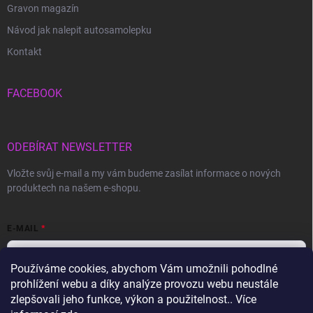
Gravon magazín
Návod jak nalepit autosamolepku
Kontakt
FACEBOOK
ODEBÍRAT NEWSLETTER
Vložte svůj e-mail a my vám budeme zasílat informace o nových
produktech na našem e-shopu.
E-MAIL
Používáme cookies, abychom Vám umožnili pohodlné
prohlížení webu a díky analýze provozu webu neustále
Vložením e-mailu souhlasíte s
podmínkami ochrany osobních údajů
zlepšovali jeho funkce, výkon a použitelnost.. Více