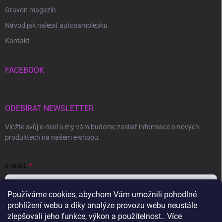
Gravon magazín
Návod jak nalepit autosamolepku
Kontakt
FACEBOOK
ODEBÍRAT NEWSLETTER
Vložte svůj e-mail a my vám budeme zasílat informace o nových
produktech na našem e-shopu.
E-MAIL
Používáme cookies, abychom Vám umožnili pohodlné
prohlížení webu a díky analýze provozu webu neustále
Vložením e-mailu souhlasíte s
podmínkami ochrany osobních údajů
zlepšovali jeho funkce, výkon a použitelnost.. Více