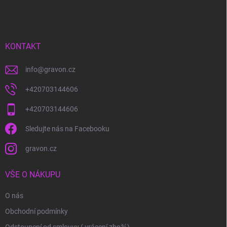
á
p
a
t
í
KONTAKT
info
@
gravon.cz
+420703144606
+420703144606
Sledujte nás na Facebooku
gravon.cz
VŠE O NÁKUPU
O nás
Obchodní podmínky