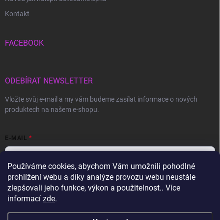
Kontakt
FACEBOOK
ODEBÍRAT NEWSLETTER
Vložte svůj e-mail a my vám budeme zasílat informace o nových
produktech na našem e-shopu.
E-MAIL
Používáme cookies, abychom Vám umožnili pohodlné
prohlížení webu a díky analýze provozu webu neustále
Vložením e-mailu souhlasíte s
podmínkami ochrany osobních údajů
zlepšovali jeho funkce, výkon a použitelnost.. Více
informací
zde
.
Přihlásit se