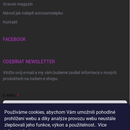
Gravon magazín
Návod jak nalepit autosamolepku
Kontakt
FACEBOOK
ODEBÍRAT NEWSLETTER
Vložte svůj e-mail a my vám budeme zasílat informace o nových
produktech na našem e-shopu.
E-MAIL
Používáme cookies, abychom Vám umožnili pohodlné
prohlížení webu a díky analýze provozu webu neustále
Vložením e-mailu souhlasíte s
podmínkami ochrany osobních údajů
zlepšovali jeho funkce, výkon a použitelnost.. Více