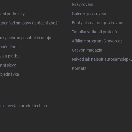
Gravírování
Galerie gravírování
dní podmínky
Fonty písma pro gravírování
pení od smlouvy ( vrácení zboží
Tabulka velikosti prstenů
nky ochrany osobních údajů
Affiliate program Gravon.cz
mační řád
Gravon magazín
a a platba
Návod jak nalepit autosamolepk
tní slevy
Kontakt
objednávka
ce o nových produktech na