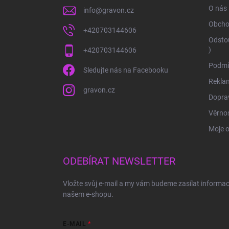
í
O nás
info
@
gravon.cz
Obcho
+420703144606
Odstou
)
+420703144606
Podmí
Sledujte nás na Facebooku
Rekla
gravon.cz
Doprav
Věrnos
Moje 
ODEBÍRAT NEWSLETTER
Vložte svůj e-mail a my vám budeme zasílat informa
našem e-shopu.
E-MAIL