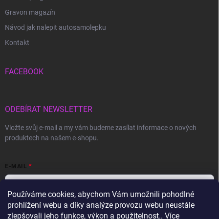
Gravon magazín
Návod jak nalepit autosamolepku
Kontakt
FACEBOOK
ODEBÍRAT NEWSLETTER
Vložte svůj e-mail a my vám budeme zasílat informace o nových
produktech na našem e-shopu.
E-MAIL
Používáme cookies, abychom Vám umožnili pohodlné
prohlížení webu a díky analýze provozu webu neustále
Vložením e-mailu souhlasíte s
podmínkami ochrany osobních údajů
zlepšovali jeho funkce, výkon a použitelnost.. Více