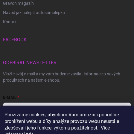
Gravon magazín
Návod jak nalepit autosamolepku
Kontakt
FACEBOOK
ODEBÍRAT NEWSLETTER
Vložte svůj e-mail a my vám budeme zasílat informace o nových
produktech na našem e-shopu.
E-MAIL
Používáme cookies, abychom Vám umožnili pohodlné
prohlížení webu a díky analýze provozu webu neustále
Vložením e-mailu souhlasíte s
podmínkami ochrany osobních údajů
zlepšovali jeho funkce, výkon a použitelnost.. Více