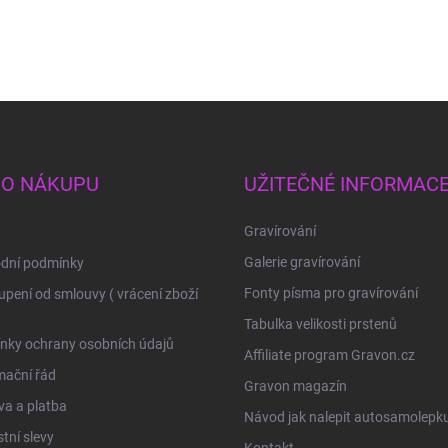
 O NÁKUPU
UŽITEČNÉ INFORMAC
Gravírování
Galerie gravírování
dní podmínky
Fonty písma pro gravírování
pení od smlouvy ( vrácení zboží
Tabulka velikosti prstenů
nky ochrany osobních údajů
Affiliate program Gravon.cz
mační řád
Gravon magazín
a a platba
Návod jak nalepit autosamolepk
tní slevy