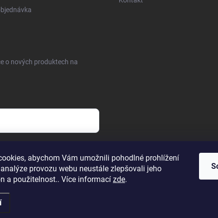
Kontakt
objednávka
ce o nových produktech na
sobních údajů
ookies, abychom Vám umožnili pohodlné prohlížení
S
 analýze provozu webu neustále zlepšovali jeho
n a použitelnost.. Více informací
zde
.
í