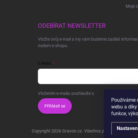
Moje 
ODEBÍRAT NEWSLETTER
Vložte svůj e-mail a my vám budeme zasílat informa
našem e-shopu.
E-MAIL
Vložením e-mailu souhlasíte s
podmínkami ochrany o
Používáme c
Přihlásit se
webu a díky
funkce, výko
Nastaven
Copyright 2026
Gravon.cz
. Všechna práva vyhrazena.