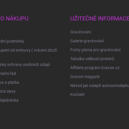
 O NÁKUPU
UŽITEČNÉ INFORMAC
Gravírování
Galerie gravírování
dní podmínky
Fonty písma pro gravírování
pení od smlouvy ( vrácení zboží
Tabulka velikosti prstenů
nky ochrany osobních údajů
Affiliate program Gravon.cz
mační řád
Gravon magazín
a a platba
Návod jak nalepit autosamolepk
tní slevy
Kontakt
objednávka