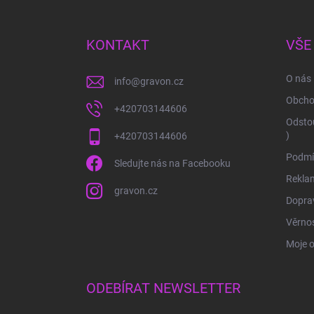
á
p
a
KONTAKT
VŠE
t
í
O nás
info
@
gravon.cz
Obcho
+420703144606
Odstou
)
+420703144606
Podmí
Sledujte nás na Facebooku
Rekla
gravon.cz
Doprav
Věrnos
Moje 
ODEBÍRAT NEWSLETTER