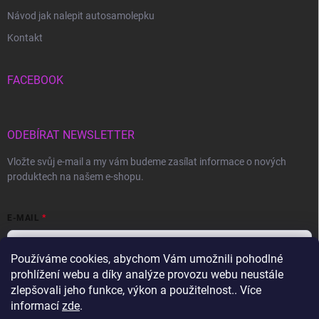
Návod jak nalepit autosamolepku
Kontakt
FACEBOOK
ODEBÍRAT NEWSLETTER
Vložte svůj e-mail a my vám budeme zasílat informace o nových
produktech na našem e-shopu.
E-MAIL
Používáme cookies, abychom Vám umožnili pohodlné
prohlížení webu a díky analýze provozu webu neustále
Vložením e-mailu souhlasíte s
podmínkami ochrany osobních údajů
zlepšovali jeho funkce, výkon a použitelnost.. Více
informací
zde
.
Přihlásit se