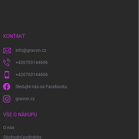
Z
á
p
a
t
í
KONTAKT
info
@
gravon.cz
+420703144606
+420703144606
Sledujte nás na Facebooku
gravon.cz
VŠE O NÁKUPU
O nás
Obchodní podmínky