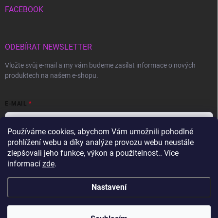
FACEBOOK
ODEBÍRAT NEWSLETTER
Vložte svůj e-mail a my vám budeme zasílat informace o nových
produktech na našem e-shopu.
E-MAIL
Používáme cookies, abychom Vám umožnili pohodlné
prohlížení webu a díky analýze provozu webu neustále
Vložením e-mailu souhlasíte s
podmínkami ochrany osobních údajů
zlepšovali jeho funkce, výkon a použitelnost.. Více
informací
zde
.
Přihlásit se
Nastavení
Copyright 2026
Gravon.cz
. Všechna práva vyhrazena.