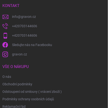
t
í
KONTAKT
info
@
gravon.cz
+420703144606
+420703144606
Sledujte nás na Facebooku
gravon.cz
VŠE O NÁKUPU
O nás
Obchodní podmínky
Odstoupení od smlouvy ( vrácení zboží )
Podmínky ochrany osobních údajů
Reklamační řád