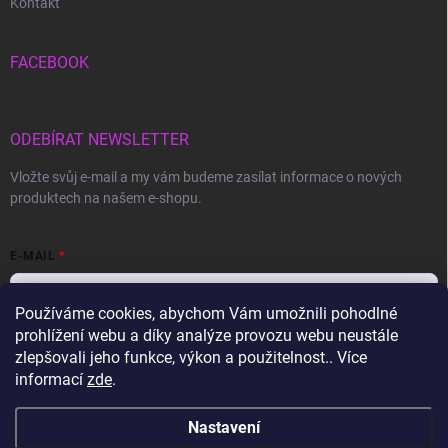
Kontakt
FACEBOOK
ODEBÍRAT NEWSLETTER
Vložte svůj e-mail a my vám budeme zasílat informace o nových
produktech na našem e-shopu.
E-MAIL
Používáme cookies, abychom Vám umožnili pohodlné
prohlížení webu a díky analýze provozu webu neustále
Vložením e-mailu souhlasíte s
podmínkami ochrany osobních údajů
zlepšovali jeho funkce, výkon a použitelnost.. Více
informací
zde
.
Přihlásit se
Nastavení