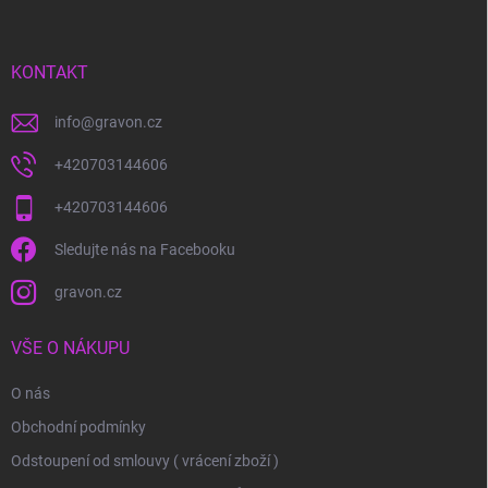
p
a
t
í
KONTAKT
info
@
gravon.cz
+420703144606
+420703144606
Sledujte nás na Facebooku
gravon.cz
VŠE O NÁKUPU
O nás
Obchodní podmínky
Odstoupení od smlouvy ( vrácení zboží )