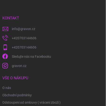
p
a
t
í
KONTAKT
info
@
gravon.cz
+420703144606
+420703144606
Sledujte nás na Facebooku
gravon.cz
VŠE O NÁKUPU
O nás
Obchodní podmínky
Odstoupení od smlouvy ( vrácení zboží )