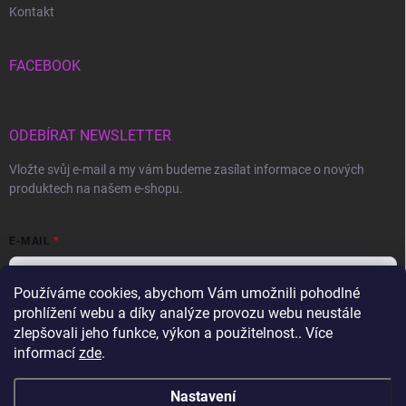
Kontakt
FACEBOOK
ODEBÍRAT NEWSLETTER
Vložte svůj e-mail a my vám budeme zasílat informace o nových
produktech na našem e-shopu.
E-MAIL
Používáme cookies, abychom Vám umožnili pohodlné
prohlížení webu a díky analýze provozu webu neustále
Vložením e-mailu souhlasíte s
podmínkami ochrany osobních údajů
zlepšovali jeho funkce, výkon a použitelnost.. Více
informací
zde
.
Přihlásit se
Nastavení