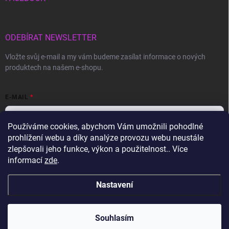
ODEBÍRAT NEWSLETTER
Vložte svůj e-mail a my vám budeme zasílat informace o nových
produktech na našem e-shopu.
E-MAIL
Používáme cookies, abychom Vám umožnili pohodlné
prohlížení webu a díky analýze provozu webu neustále
Vložením e-mailu souhlasíte s
podmínkami ochrany osobních údajů
zlepšovali jeho funkce, výkon a použitelnost.. Více
informací
zde
.
Přihlásit se
Nastavení
Copyright 2026
Gravon.cz
. Všechna práva vyhrazena.
Souhlasím