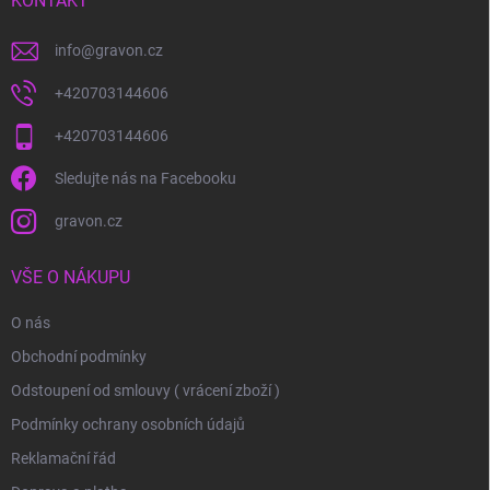
í
KONTAKT
info
@
gravon.cz
+420703144606
+420703144606
Sledujte nás na Facebooku
gravon.cz
VŠE O NÁKUPU
O nás
Obchodní podmínky
Odstoupení od smlouvy ( vrácení zboží )
Podmínky ochrany osobních údajů
Reklamační řád