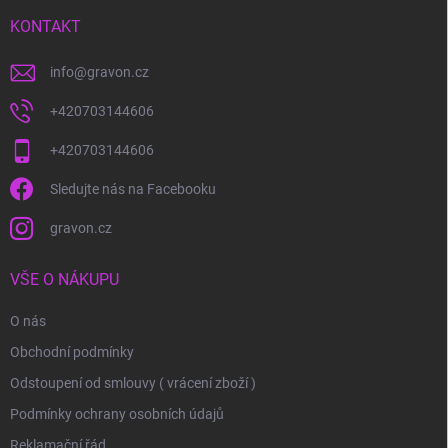
t
í
KONTAKT
info
@
gravon.cz
+420703144606
+420703144606
Sledujte nás na Facebooku
gravon.cz
VŠE O NÁKUPU
O nás
Obchodní podmínky
Odstoupení od smlouvy ( vrácení zboží )
Podmínky ochrany osobních údajů
Reklamační řád