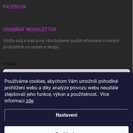
FACEBOOK
ODEBÍRAT NEWSLETTER
Vložte svůj e-mail a my vám budeme zasílat informace o nových
produktech na našem e-shopu.
E-MAIL
Používáme cookies, abychom Vám umožnili pohodlné
prohlížení webu a díky analýze provozu webu neustále
Vložením e-mailu souhlasíte s
podmínkami ochrany osobních údajů
zlepšovali jeho funkce, výkon a použitelnost.. Více
informací
zde
.
Přihlásit se
Nastavení
Copyright 2026
Gravon.cz
. Všechna práva vyhrazena.