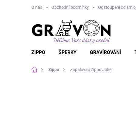
Přejít
O nás
Obchodní podmínky
Odstoupení od smlou
na
obsah
ZIPPO
ŠPERKY
GRAVÍROVÁNÍ
Domů
Zippo
Zapalovač Zippo Joker