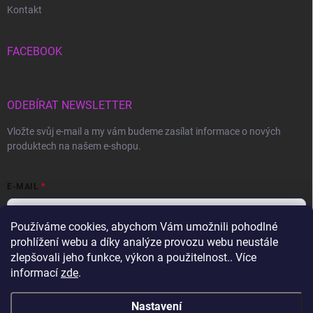
Kontakt
FACEBOOK
ODEBÍRAT NEWSLETTER
Vložte svůj e-mail a my vám budeme zasílat informace o nových
produktech na našem e-shopu.
E-MAIL
Používáme cookies, abychom Vám umožnili pohodlné
prohlížení webu a díky analýze provozu webu neustále
Vložením e-mailu souhlasíte s
podmínkami ochrany osobních údajů
zlepšovali jeho funkce, výkon a použitelnost.. Více
informací
zde
.
Přihlásit se
Nastavení