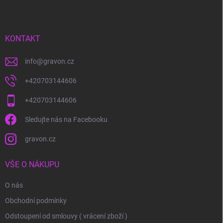
p
a
t
í
KONTAKT
info
@
gravon.cz
+420703144606
+420703144606
Sledujte nás na Facebooku
gravon.cz
VŠE O NÁKUPU
O nás
Obchodní podmínky
Odstoupení od smlouvy ( vrácení zboží )