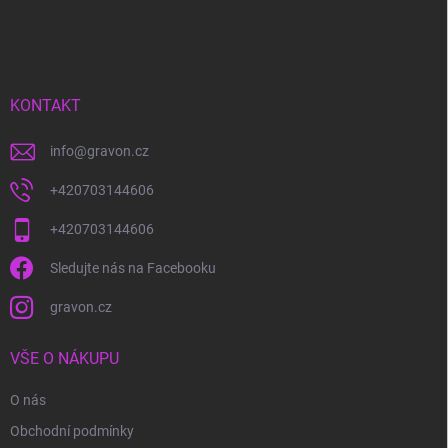
á
p
a
t
í
KONTAKT
info
@
gravon.cz
+420703144606
+420703144606
Sledujte nás na Facebooku
gravon.cz
VŠE O NÁKUPU
O nás
Obchodní podmínky