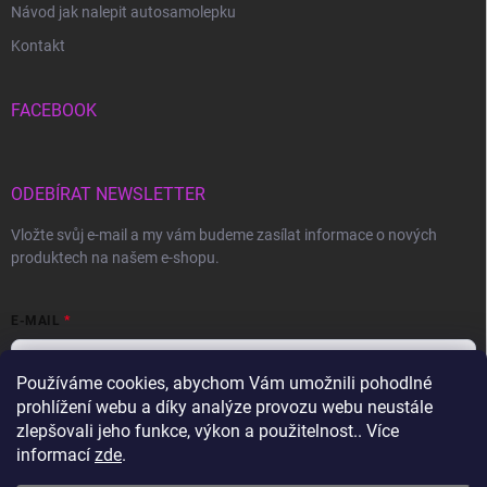
Návod jak nalepit autosamolepku
Kontakt
FACEBOOK
ODEBÍRAT NEWSLETTER
Vložte svůj e-mail a my vám budeme zasílat informace o nových
produktech na našem e-shopu.
E-MAIL
Používáme cookies, abychom Vám umožnili pohodlné
prohlížení webu a díky analýze provozu webu neustále
Vložením e-mailu souhlasíte s
podmínkami ochrany osobních údajů
zlepšovali jeho funkce, výkon a použitelnost.. Více
informací
zde
.
Přihlásit se