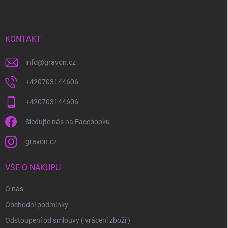
p
a
t
í
KONTAKT
info
@
gravon.cz
+420703144606
+420703144606
Sledujte nás na Facebooku
gravon.cz
VŠE O NÁKUPU
O nás
Obchodní podmínky
Odstoupení od smlouvy ( vrácení zboží )