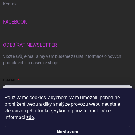
Kontakt
FACEBOOK
ODEBÍRAT NEWSLETTER
Vložte svůj e-mail a my vám budeme zasílat informace o nových
produktech na našem e-shopu.
E-MAIL
Používáme cookies, abychom Vám umožnili pohodlné
prohlížení webu a díky analýze provozu webu neustále
Vložením e-mailu souhlasíte s
podmínkami ochrany osobních údajů
zlepšovali jeho funkce, výkon a použitelnost.. Více
informací
zde
.
Přihlásit se
Nastavení