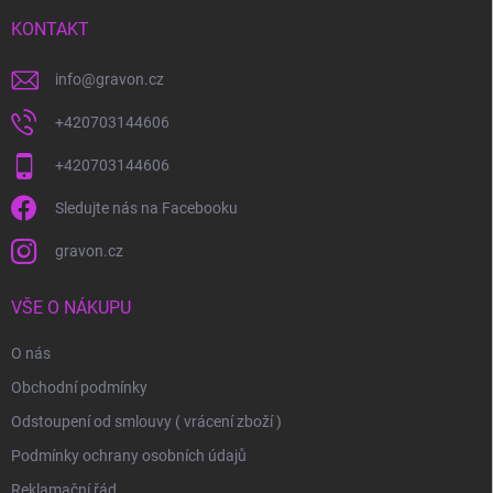
t
í
KONTAKT
info
@
gravon.cz
+420703144606
+420703144606
Sledujte nás na Facebooku
gravon.cz
VŠE O NÁKUPU
O nás
Obchodní podmínky
Odstoupení od smlouvy ( vrácení zboží )
Podmínky ochrany osobních údajů
Reklamační řád