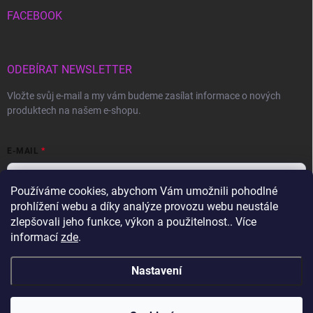
FACEBOOK
ODEBÍRAT NEWSLETTER
Vložte svůj e-mail a my vám budeme zasílat informace o nových
produktech na našem e-shopu.
E-MAIL
Používáme cookies, abychom Vám umožnili pohodlné
prohlížení webu a díky analýze provozu webu neustále
Vložením e-mailu souhlasíte s
podmínkami ochrany osobních údajů
zlepšovali jeho funkce, výkon a použitelnost.. Více
informací
zde
.
Přihlásit se
Nastavení
Copyright 2026
Gravon.cz
. Všechna práva vyhrazena.