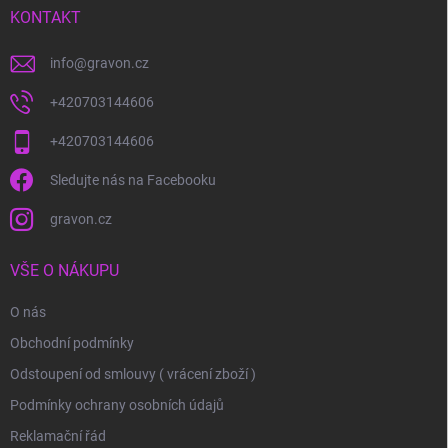
í
KONTAKT
info
@
gravon.cz
+420703144606
+420703144606
Sledujte nás na Facebooku
gravon.cz
VŠE O NÁKUPU
O nás
Obchodní podmínky
Odstoupení od smlouvy ( vrácení zboží )
Podmínky ochrany osobních údajů
Reklamační řád