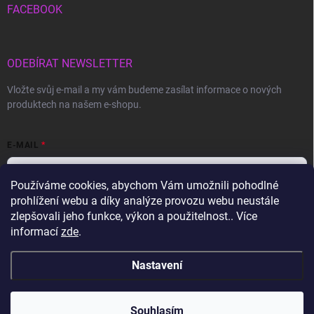
FACEBOOK
ODEBÍRAT NEWSLETTER
Vložte svůj e-mail a my vám budeme zasílat informace o nových
produktech na našem e-shopu.
E-MAIL
Používáme cookies, abychom Vám umožnili pohodlné
prohlížení webu a díky analýze provozu webu neustále
Vložením e-mailu souhlasíte s
podmínkami ochrany osobních údajů
zlepšovali jeho funkce, výkon a použitelnost.. Více
informací
zde
.
Přihlásit se
Nastavení
Copyright 2026
Gravon.cz
. Všechna práva vyhrazena.
Souhlasím