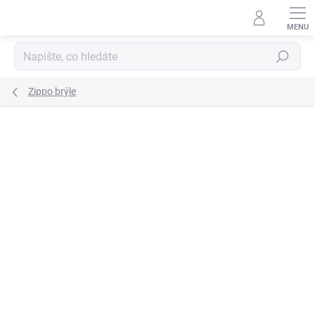
Přejít
na
obsah
Hledat
Zippo brýle