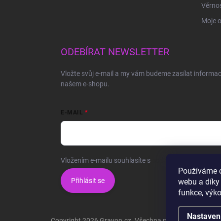
Věrnos
Moje 
ODEBÍRAT NEWSLETTER
Vložte svůj e-mail a my vám budeme zasílat informa
našem e-shopu.
E-MAIL
Vložením e-mailu souhlasíte s
podmínkami ochrany o
Používáme c
Přihlásit se
webu a díky
funkce, výko
Nastaven
Copyright 2026
Gravon.cz
. Všechna práva vyhrazena.