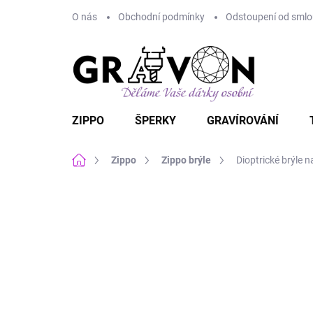
Přejít
O nás
Obchodní podmínky
Odstoupení od smlou
na
obsah
ZIPPO
ŠPERKY
GRAVÍROVÁNÍ
Domů
Zippo
Zippo brýle
Dioptrické brýle n