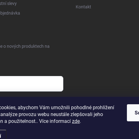
tní slevy
Kontakt
objednávka
ce o nových produktech na
sobních údajů
ookies, abychom Vám umožnili pohodlné prohlížení
S
 analýze provozu webu neustále zlepšovali jeho
n a použitelnost.. Více informací
zde
.
í