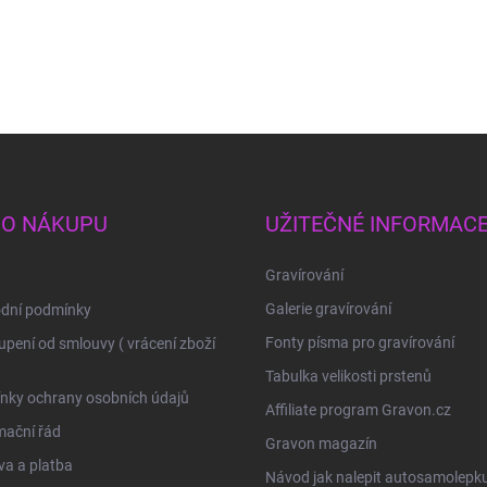
 O NÁKUPU
UŽITEČNÉ INFORMAC
Gravírování
Galerie gravírování
dní podmínky
Fonty písma pro gravírování
pení od smlouvy ( vrácení zboží
Tabulka velikosti prstenů
nky ochrany osobních údajů
Affiliate program Gravon.cz
mační řád
Gravon magazín
a a platba
Návod jak nalepit autosamolepk