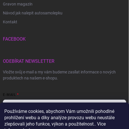
Gravon magazín
Návod jak nalepit autosamolepku
Kontakt
FACEBOOK
ODEBÍRAT NEWSLETTER
Vložte svůj e-mail a my vám budeme zasílat informace o nových
produktech na našem e-shopu.
E-MAIL
Používáme cookies, abychom Vám umožnili pohodlné
prohlížení webu a díky analýze provozu webu neustále
Vložením e-mailu souhlasíte s
podmínkami ochrany osobních údajů
zlepšovali jeho funkce, výkon a použitelnost.. Více