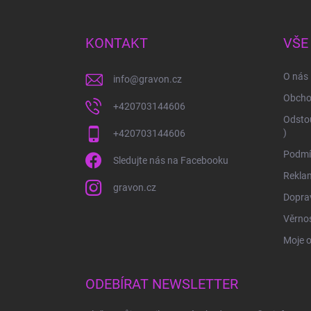
á
p
a
KONTAKT
VŠE
t
í
O nás
info
@
gravon.cz
Obcho
+420703144606
Odstou
)
+420703144606
Podmí
Sledujte nás na Facebooku
Rekla
gravon.cz
Doprav
Věrnos
Moje 
ODEBÍRAT NEWSLETTER