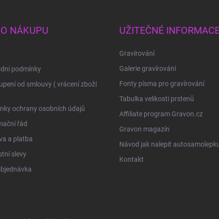
 O NÁKUPU
UŽITEČNÉ INFORMAC
Gravírování
Galerie gravírování
dní podmínky
Fonty písma pro gravírování
pení od smlouvy ( vrácení zboží
Tabulka velikosti prstenů
nky ochrany osobních údajů
Affiliate program Gravon.cz
mační řád
Gravon magazín
a a platba
Návod jak nalepit autosamolepk
tní slevy
Kontakt
objednávka