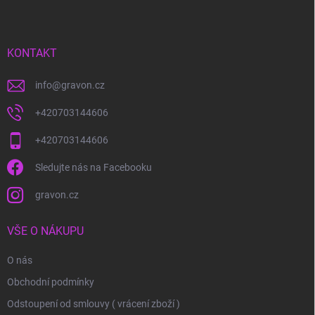
p
a
t
í
KONTAKT
info
@
gravon.cz
+420703144606
+420703144606
Sledujte nás na Facebooku
gravon.cz
VŠE O NÁKUPU
O nás
Obchodní podmínky
Odstoupení od smlouvy ( vrácení zboží )