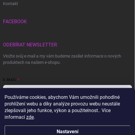
Kontakt
FACEBOOK
ODEBÍRAT NEWSLETTER
Vložte svůj e-mail a my vám budeme zasílat informace o nových
produktech na našem e-shopu.
E-MAIL
Používáme cookies, abychom Vám umožnili pohodlné
prohlížení webu a díky analýze provozu webu neustále
Vložením e-mailu souhlasíte s
podmínkami ochrany osobních údajů
zlepšovali jeho funkce, výkon a použitelnost.. Více
informací
zde
.
Přihlásit se
Nastavení