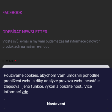
FACEBOOK
ODEBÍRAT NEWSLETTER
Vložte svůj e-mail a my vám budeme zasílat informace o nových
produktech na našem e-shopu.
E-MAIL
Používáme cookies, abychom Vám umožnili pohodlné
prohlížení webu a díky analýze provozu webu neustále
Vložením e-mailu souhlasíte s
podmínkami ochrany osobních údajů
zlepšovali jeho funkce, výkon a použitelnost.. Více
informací
zde
.
Přihlásit se
Nastavení