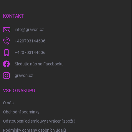
a
t
í
KONTAKT
info
@
gravon.cz
+420703144606
+420703144606
Sledujte nás na Facebooku
gravon.cz
VŠE O NÁKUPU
O nás
Obchodní podmínky
Odstoupení od smlouvy ( vrácení zboží )
Podmínky ochrany osobních údajů