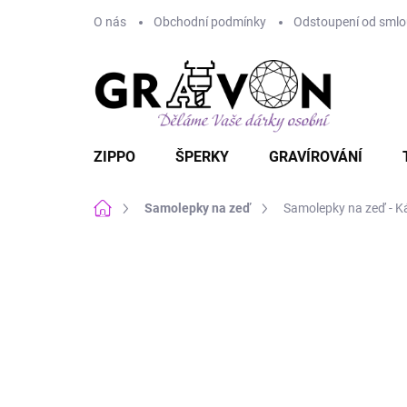
Přejít
O nás
Obchodní podmínky
Odstoupení od smlou
na
obsah
ZIPPO
ŠPERKY
GRAVÍROVÁNÍ
Domů
Samolepky na zeď
Samolepky na zeď - K