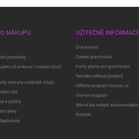
 O NÁKUPU
UŽITEČNÉ INFORMAC
Gravírování
Galerie gravírování
dní podmínky
Fonty písma pro gravírování
pení od smlouvy ( vrácení zboží
Tabulka velikosti prstenů
nky ochrany osobních údajů
Affiliate program Gravon.cz
mační řád
Gravon magazín
a a platba
Návod jak nalepit autosamolepk
tní slevy
Kontakt
objednávka