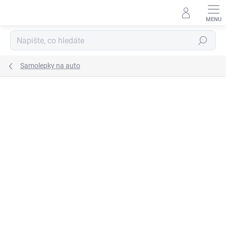
Přejít
na
obsah
Hledat
Samolepky na auto