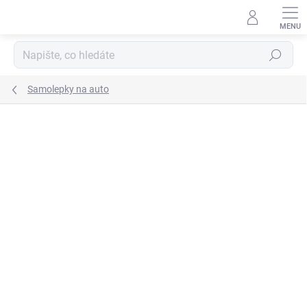
Přejít
na
obsah
Hledat
Samolepky na auto