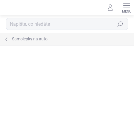
Přejít
na
obsah
Hledat
Samolepky na auto