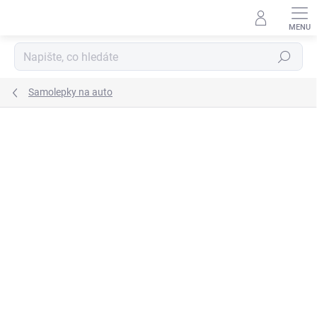
Přejít
na
obsah
Hledat
Samolepky na auto