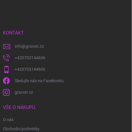
Z
á
p
a
t
í
KONTAKT
info
@
gravon.cz
+420703144606
+420703144606
Sledujte nás na Facebooku
gravon.cz
VŠE O NÁKUPU
O nás
Obchodní podmínky