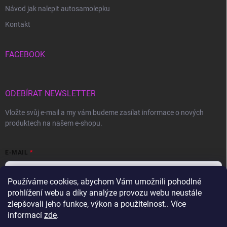
Návod jak nalepit autosamolepku
Kontakt
FACEBOOK
ODEBÍRAT NEWSLETTER
Vložte svůj e-mail a my vám budeme zasílat informace o nových
produktech na našem e-shopu.
E-MAIL
Používáme cookies, abychom Vám umožnili pohodlné
prohlížení webu a díky analýze provozu webu neustále
Vložením e-mailu souhlasíte s
podmínkami ochrany osobních údajů
zlepšovali jeho funkce, výkon a použitelnost.. Více
informací
zde
.
Přihlásit se