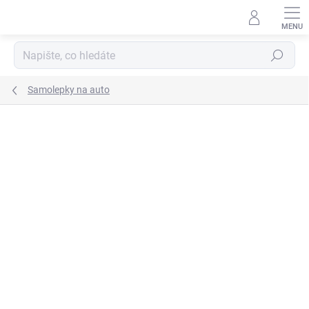
Přejít
na
obsah
Hledat
Samolepky na auto