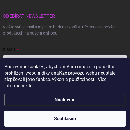
ODEBÍRAT NEWSLETTER
Vložte svůj e-mail a my vám budeme zasílat informace o nových
produktech na našem e-shopu.
E-MAIL
Používáme cookies, abychom Vám umožnili pohodlné
prohlížení webu a díky analýze provozu webu neustále
Vložením e-mailu souhlasíte s
podmínkami ochrany osobních údajů
zlepšovali jeho funkce, výkon a použitelnost.. Více
informací
zde
.
Přihlásit se
Nastavení
Copyright 2026
Gravon.cz
. Všechna práva vyhrazena.
Souhlasím
Vytvořil Shoptet