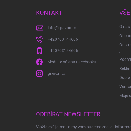
p
a
KONTAKT
VŠE
t
í
O nás
info
@
gravon.cz
Obcho
+420703144606
Odstou
)
+420703144606
Podmí
Sledujte nás na Facebooku
Rekla
gravon.cz
Doprav
Věrnos
Moje 
ODEBÍRAT NEWSLETTER
Vložte svůj e-mail a my vám budeme zasílat informa