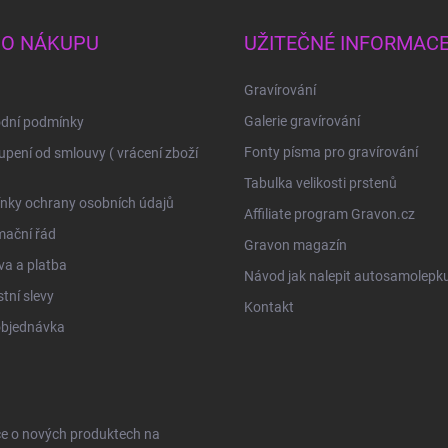
 O NÁKUPU
UŽITEČNÉ INFORMAC
Gravírování
Galerie gravírování
dní podmínky
Fonty písma pro gravírování
pení od smlouvy ( vrácení zboží
Tabulka velikosti prstenů
nky ochrany osobních údajů
Affiliate program Gravon.cz
mační řád
Gravon magazín
a a platba
Návod jak nalepit autosamolepk
tní slevy
Kontakt
objednávka
ce o nových produktech na