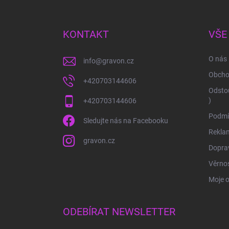
á
p
a
KONTAKT
VŠE
t
í
O nás
info
@
gravon.cz
Obcho
+420703144606
Odstou
)
+420703144606
Podmí
Sledujte nás na Facebooku
Rekla
gravon.cz
Doprav
Věrnos
Moje 
ODEBÍRAT NEWSLETTER