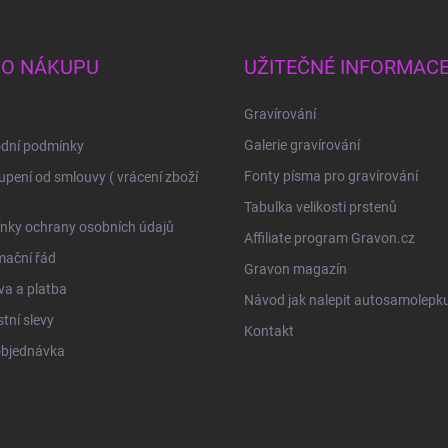
 O NÁKUPU
UŽITEČNÉ INFORMAC
Gravírování
Galerie gravírování
dní podmínky
Fonty písma pro gravírování
pení od smlouvy ( vrácení zboží
Tabulka velikosti prstenů
nky ochrany osobních údajů
Affiliate program Gravon.cz
mační řád
Gravon magazín
a a platba
Návod jak nalepit autosamolepk
tní slevy
Kontakt
objednávka