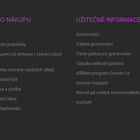
 O NÁKUPU
UŽITEČNÉ INFORMAC
Gravírování
Galerie gravírování
dní podmínky
Fonty písma pro gravírování
pení od smlouvy ( vrácení zboží
Tabulka velikosti prstenů
nky ochrany osobních údajů
Affiliate program Gravon.cz
mační řád
Gravon magazín
a a platba
Návod jak nalepit autosamolepk
tní slevy
Kontakt
objednávka