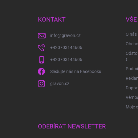
á
p
a
KONTAKT
VŠE
t
í
O nás
info
@
gravon.cz
Obcho
+420703144606
Odstou
)
+420703144606
Podmí
Sledujte nás na Facebooku
Rekla
gravon.cz
Doprav
Věrnos
Moje 
ODEBÍRAT NEWSLETTER