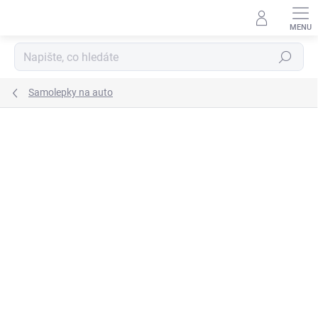
Přejít
na
obsah
Hledat
Samolepky na auto