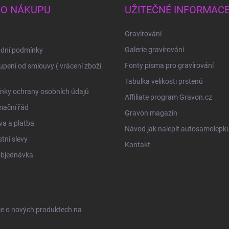
 O NÁKUPU
UŽITEČNÉ INFORMAC
Gravírování
Galerie gravírování
dní podmínky
Fonty písma pro gravírování
pení od smlouvy ( vrácení zboží
Tabulka velikosti prstenů
nky ochrany osobních údajů
Affiliate program Gravon.cz
mační řád
Gravon magazín
a a platba
Návod jak nalepit autosamolepk
tní slevy
Kontakt
objednávka
ce o nových produktech na