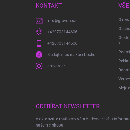
a
KONTAKT
VŠE
t
í
O nás
info
@
gravon.cz
Obcho
+420703144606
Odstou
)
+420703144606
Podmí
Sledujte nás na Facebooku
Rekla
gravon.cz
Doprav
Věrnos
Moje 
ODEBÍRAT NEWSLETTER
Vložte svůj e-mail a my vám budeme zasílat informa
našem e-shopu.