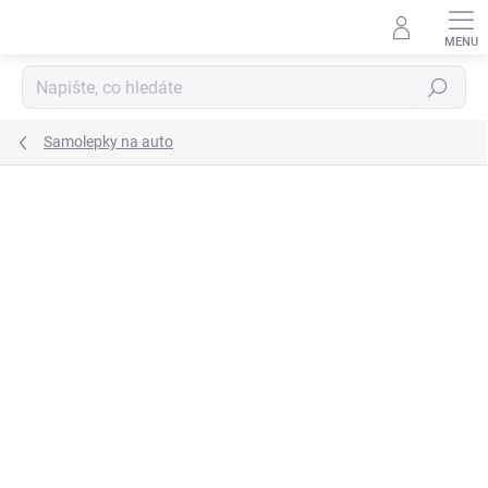
Přejít
na
obsah
Hledat
Samolepky na auto