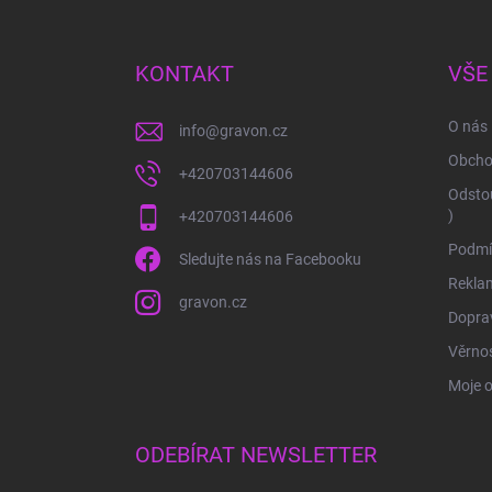
á
p
a
KONTAKT
VŠE
t
í
O nás
info
@
gravon.cz
Obcho
+420703144606
Odstou
)
+420703144606
Podmí
Sledujte nás na Facebooku
Rekla
gravon.cz
Doprav
Věrnos
Moje 
ODEBÍRAT NEWSLETTER