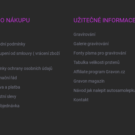
 O NÁKUPU
UŽITEČNÉ INFORMAC
Gravírování
Galerie gravírování
dní podmínky
Fonty písma pro gravírování
pení od smlouvy ( vrácení zboží
Tabulka velikosti prstenů
nky ochrany osobních údajů
Affiliate program Gravon.cz
mační řád
Gravon magazín
a a platba
Návod jak nalepit autosamolepk
tní slevy
Kontakt
objednávka