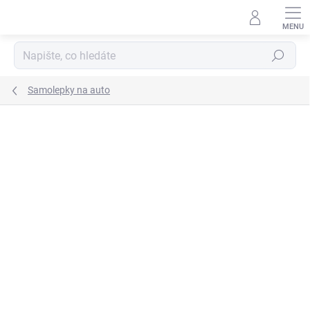
Přejít
na
obsah
Hledat
Samolepky na auto