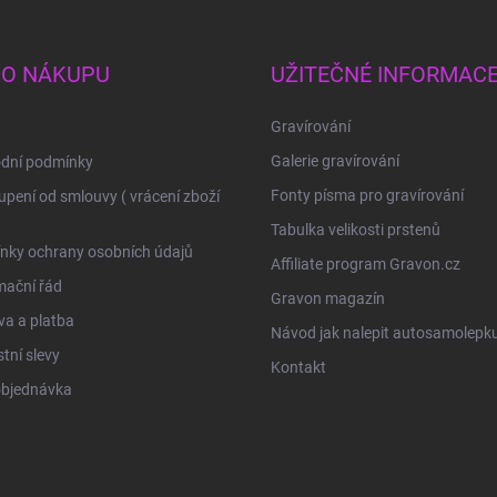
 O NÁKUPU
UŽITEČNÉ INFORMAC
Gravírování
Galerie gravírování
dní podmínky
Fonty písma pro gravírování
pení od smlouvy ( vrácení zboží
Tabulka velikosti prstenů
nky ochrany osobních údajů
Affiliate program Gravon.cz
mační řád
Gravon magazín
a a platba
Návod jak nalepit autosamolepk
tní slevy
Kontakt
objednávka