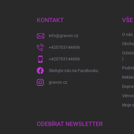
á
p
a
KONTAKT
VŠE
t
í
O nás
info
@
gravon.cz
Obcho
+420703144606
Odstou
)
+420703144606
Podmí
Sledujte nás na Facebooku
Rekla
gravon.cz
Doprav
Věrnos
Moje 
ODEBÍRAT NEWSLETTER