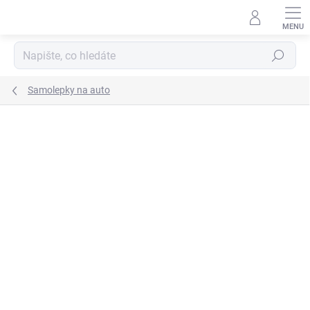
Přejít
na
obsah
Hledat
Samolepky na auto