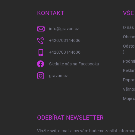
p
a
KONTAKT
VŠE
t
í
O nás
info
@
gravon.cz
Obcho
+420703144606
Odstou
)
+420703144606
Podmí
Sledujte nás na Facebooku
Rekla
gravon.cz
Doprav
Věrnos
Moje 
ODEBÍRAT NEWSLETTER
Vložte svůj e-mail a my vám budeme zasílat informa