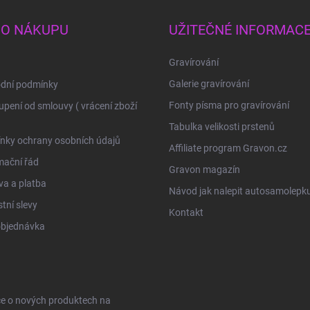
 O NÁKUPU
UŽITEČNÉ INFORMAC
Gravírování
Galerie gravírování
dní podmínky
Fonty písma pro gravírování
pení od smlouvy ( vrácení zboží
Tabulka velikosti prstenů
nky ochrany osobních údajů
Affiliate program Gravon.cz
mační řád
Gravon magazín
a a platba
Návod jak nalepit autosamolepk
tní slevy
Kontakt
objednávka
ce o nových produktech na