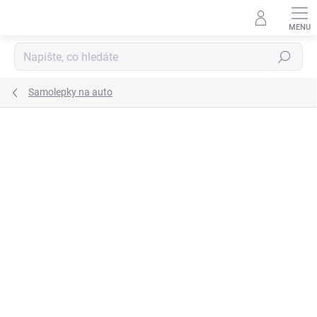
Přejít
na
obsah
Hledat
Samolepky na auto