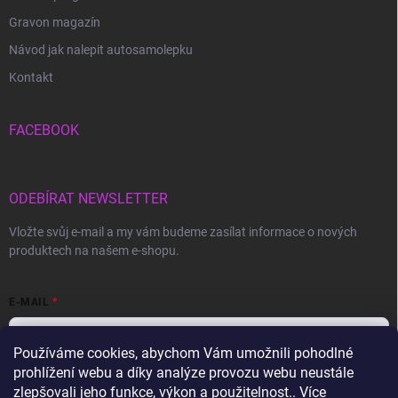
Gravon magazín
Návod jak nalepit autosamolepku
Kontakt
FACEBOOK
ODEBÍRAT NEWSLETTER
Vložte svůj e-mail a my vám budeme zasílat informace o nových
produktech na našem e-shopu.
E-MAIL
Používáme cookies, abychom Vám umožnili pohodlné
prohlížení webu a díky analýze provozu webu neustále
Vložením e-mailu souhlasíte s
podmínkami ochrany osobních údajů
zlepšovali jeho funkce, výkon a použitelnost.. Více