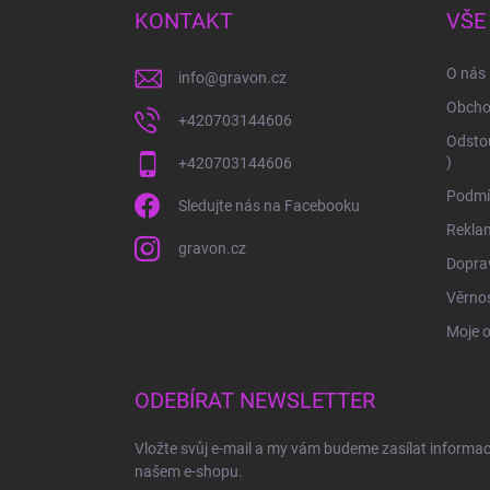
a
KONTAKT
VŠE
t
í
O nás
info
@
gravon.cz
Obcho
+420703144606
Odstou
)
+420703144606
Podmí
Sledujte nás na Facebooku
Rekla
gravon.cz
Doprav
Věrnos
Moje 
ODEBÍRAT NEWSLETTER
Vložte svůj e-mail a my vám budeme zasílat informa
našem e-shopu.