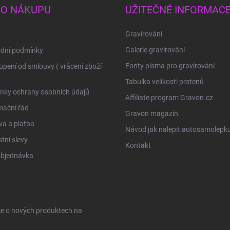
 O NÁKUPU
UŽITEČNÉ INFORMAC
Gravírování
Galerie gravírování
dní podmínky
Fonty písma pro gravírování
pení od smlouvy ( vrácení zboží
Tabulka velikosti prstenů
nky ochrany osobních údajů
Affiliate program Gravon.cz
mační řád
Gravon magazín
a a platba
Návod jak nalepit autosamolepk
tní slevy
Kontakt
objednávka
ce o nových produktech na