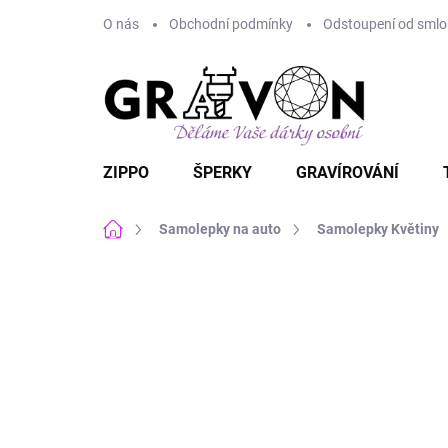
Přejít
O nás
Obchodní podmínky
Odstoupení od smlou
na
obsah
ZIPPO
ŠPERKY
GRAVÍROVÁNÍ
Domů
Samolepky na auto
Samolepky Květiny