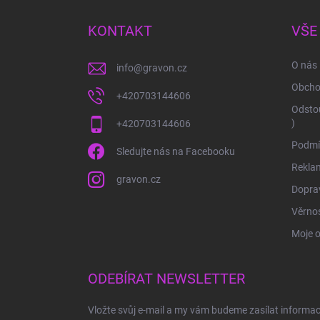
p
a
KONTAKT
VŠE
t
í
O nás
info
@
gravon.cz
Obcho
+420703144606
Odstou
)
+420703144606
Podmí
Sledujte nás na Facebooku
Rekla
gravon.cz
Doprav
Věrnos
Moje 
ODEBÍRAT NEWSLETTER
Vložte svůj e-mail a my vám budeme zasílat informa