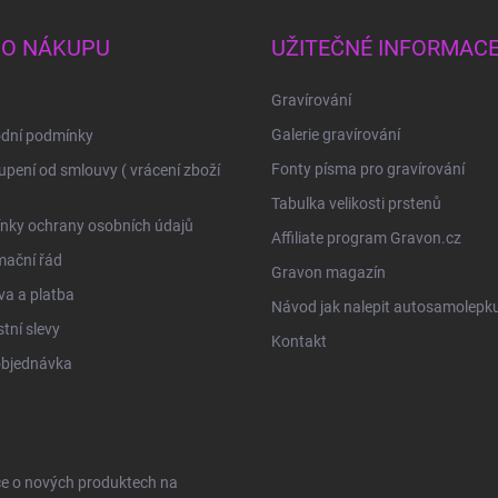
 O NÁKUPU
UŽITEČNÉ INFORMAC
Gravírování
Galerie gravírování
dní podmínky
Fonty písma pro gravírování
pení od smlouvy ( vrácení zboží
Tabulka velikosti prstenů
nky ochrany osobních údajů
Affiliate program Gravon.cz
mační řád
Gravon magazín
a a platba
Návod jak nalepit autosamolepk
tní slevy
Kontakt
objednávka
ce o nových produktech na